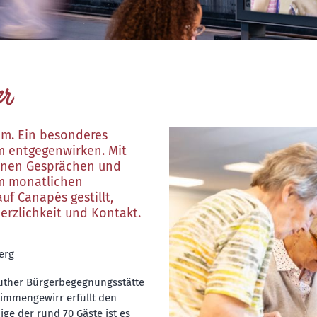
er
am. Ein besonderes
m entgegenwirken. Mit
fenen Gesprächen und
im monatlichen
f Canapés gestillt,
erzlichkeit und Kontakt.
erg
euther Bürgerbegegnungsstätte
timmengewirr erfüllt den
ige der rund 70 Gäste ist es