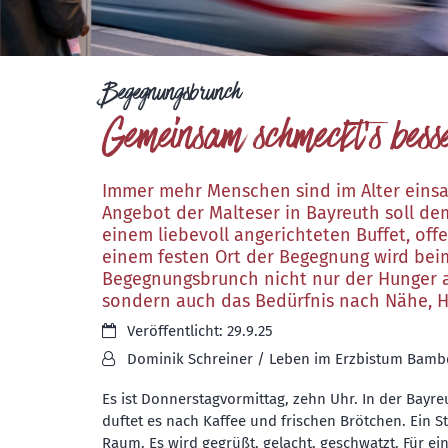
:
Begegnungsbrunch
Gemeinsam schmeckt’s bess
Immer mehr Menschen sind im Alter eins
Angebot der Malteser in Bayreuth soll de
einem liebevoll angerichteten Buffet, of
einem festen Ort der Begegnung wird be
Begegnungsbrunch nicht nur der Hunger au
sondern auch das Bedürfnis nach Nähe, H
Datum:
Veröffentlicht: 29.9.25
Von:
Dominik Schreiner / Leben im Erzbistum Bamb
Es ist Donnerstagvormittag, zehn Uhr. In der Bayr
duftet es nach Kaffee und frischen Brötchen. Ein S
Raum. Es wird gegrüßt, gelacht, geschwatzt. Für ein