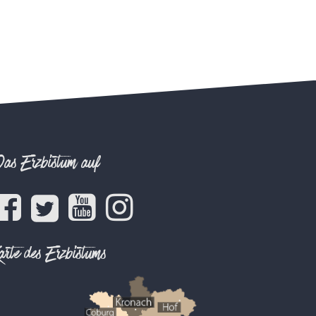
as Erzbistum auf
arte des Erzbistums