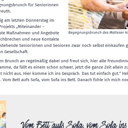
gnungsbrunch für Seniorinnen
reuth.
ig am letzten Donnerstag im
Projekts „Miteinander –
denste Maßnahmen und Angebote
Begegnungsbrunch des Malteser Hilf
urchbrechen und neue Kontakte
instehende Seniorinnen und Senioren zwar noch selbst einkaufen
an Gesellschaft.
ten Brunch an regelmäßig dabei und freut sich, hier alte Freundin
mme, da fällt es einem schon schwer, jetzt die ganze Zeit allein
t nicht aus. Hier komme ich ins Gespräch. Das tut einfach gut.“ Helmu
 Vom Bett aufs Sofa, vom Sofa ins Bett. Danach fühle ich mich noch
Vom Bett aufs Sofa, vom Sofa ins 