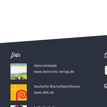
Links
D
Heinrichsblatt
www.heinrichs-verlag.de
K
Deutsche Bischofskonferenz
www.dbk.de