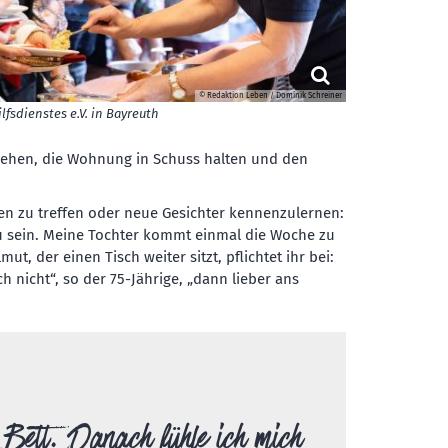
© Redaktion Leben / Dominik Schreiner
sdienstes e.V. in Bayreuth
 gehen, die Wohnung in Schuss halten und den
nen zu treffen oder neue Gesichter kennenzulernen:
 zu sein. Meine Tochter kommt einmal die Woche zu
t, der einen Tisch weiter sitzt, pflichtet ihr bei:
 nicht“, so der 75-Jährige, „dann lieber ans
Bett. Danach fühle ich mich