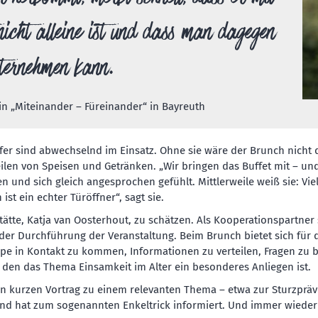
icht alleine ist und dass man dagegen
ternehmen kann.
rin „Miteinander – Füreinander“ in Bayreuth
er sind abwechselnd im Einsatz. Ohne sie wäre der Brunch nicht d
eilen von Speisen und Getränken. „Wir bringen das Buffet mit – und
n und sich gleich angesprochen gefühlt. Mittlerweile weiß sie: V
t ein echter Türöffner“, sagt sie.
ätte, Katja van Oosterhout, zu schätzen. Als Kooperationspartner 
 der Durchführung der Veranstaltung. Beim Brunch bietet sich für
uppe in Kontakt zu kommen, Informationen zu verteilen, Fragen z
ür den das Thema Einsamkeit im Alter ein besonderes Anliegen ist.
en kurzen Vortrag zu einem relevanten Thema – etwa zur Sturzpräv
und hat zum sogenannten Enkeltrick informiert. Und immer wieder