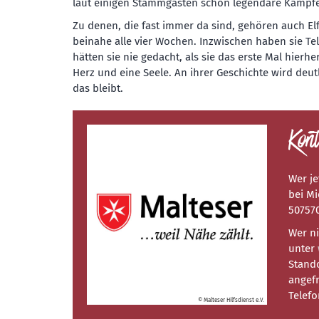
laut einigen Stammgästen schon legendäre Kämpfe
Zu denen, die fast immer da sind, gehören auch El
beinahe alle vier Wochen. Inzwischen haben sie T
hätten sie nie gedacht, als sie das erste Mal hierh
Herz und eine Seele. An ihrer Geschichte wird deu
das bleibt.
Kont
Wer j
bei Mi
507570
Wer ni
unter
Stando
angefr
Telefo
© Malteser Hilfsdienst e.V.