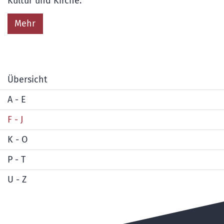
Kultur und Kirche.
Mehr
Übersicht
A - E
F - J
K - O
P - T
U - Z