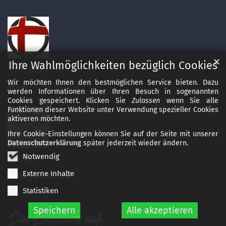
✕
Ihre Wahlmöglichkeiten bezüglich Cookies
katholisch.de
Wir möchten Ihnen den bestmöglichen Service bieten. Dazu
www.katholisch.de
werden Informationen über Ihren Besuch in sogenannten
Cookies gespeichert. Klicken Sie
Zulassen
wenn Sie alle
Funktionen dieser Website unter Verwendung spezieller Cookies
aktiveren möchten.
Ihre Cookie-Einstellungen können Sie auf der Seite mit unserer
Datenschutzerklärung
später jederzeit wieder ändern.
Notwendig
Vatikan
Externe Inhalte
www.vatican.va
Statistiken
Speichern
Alle akzeptieren
Das Erzbistum auf